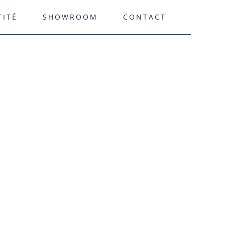
TITÉ
SHOWROOM
CONTACT