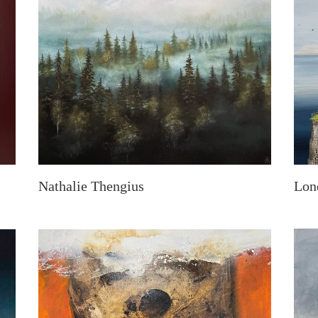
Nathalie Thengius
Lon